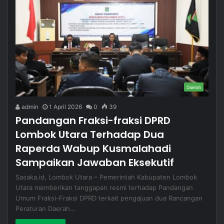
Daerah
admin
1 April 2026
0
39
Pandangan Fraksi-fraksi DPRD
Lombok Utara Terhadap Dua
Raperda Wabup Kusmalahadi
Sampaikan Jawaban Eksekutif
Sasaka.id, Lombok Utara – Pemerintah Kabupaten Lombok
Utara memberikan tanggapan resmi terhadap Pandangan
Umum Fraksi-Fraksi DPRD terkait pengajuan dua Rancangan
Peraturan Daerah…