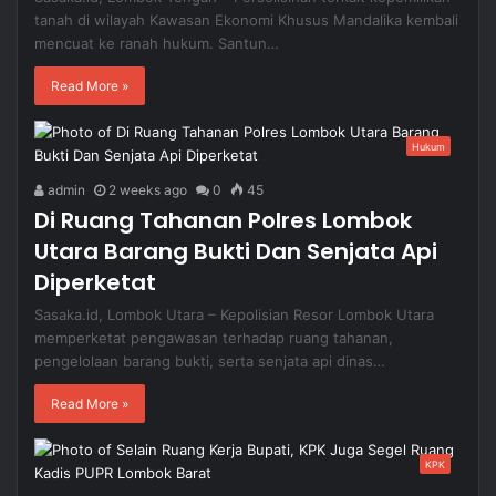
tanah di wilayah Kawasan Ekonomi Khusus Mandalika kembali
mencuat ke ranah hukum. Santun…
Read More »
Hukum
admin
2 weeks ago
0
45
Di Ruang Tahanan Polres Lombok
Utara Barang Bukti Dan Senjata Api
Diperketat
Sasaka.id, Lombok Utara – Kepolisian Resor Lombok Utara
memperketat pengawasan terhadap ruang tahanan,
pengelolaan barang bukti, serta senjata api dinas…
Read More »
KPK