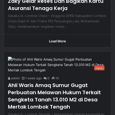
Zaky Gelar Reses Dan Bagikan Kartu
Asuransi Tenaga Kerja
Sasaka.id, Lombok Utara – Anggota DPRD Kabupaten Lombok
Utara Dapil IV dari Fraksi PDI Perjuangan,Lalu Muhammad
Zaky, melaksanakan kegiatan reses…
Load More
Hukum
admin
1 week ago
0
10
Ahli Waris Amaq Sumur Gugat
Perbuatan Melawan Hukum Terkait
Sengketa Tanah 13.010 M2 di Desa
Mertak Lombok Tengah
Sasaka.id, Lombok Tengah – Perselisihan terkait kepemilikan