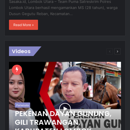
Sasaka.id, Lombok Utara – Team Puma Satreskrim Polres
Lombok Utara berhasil mengamankan MS (28 tahun), warga
Dusun Gegutu Reban, Kecamatan…
Read More »
Videos
Previous
Next
page
page
Pariwisata
PEKENAN DAYAN GUNUNG,
GILI TRAWANGAN,