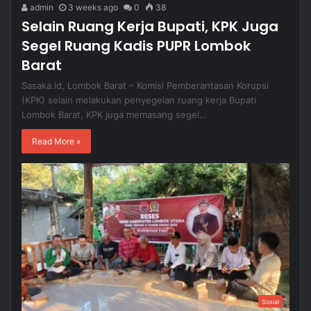
admin
3 weeks ago
0
38
Selain Ruang Kerja Bupati, KPK Juga
Segel Ruang Kadis PUPR Lombok
Barat
Sasaka.id, Lombok Barat – Komisi Pemberantasan Korupsi
(KPK) selain melakukan penyegelan ruang kerja Bupati
Lombok Barat, KPK juga memasang segel…
Read More »
Sosial