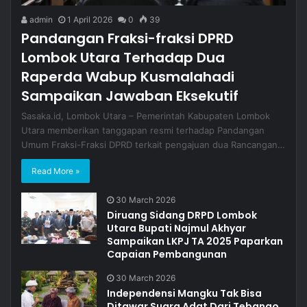
admin
1 April 2026
0
39
Pandangan Fraksi-fraksi DPRD
Lombok Utara Terhadap Dua
Raperda Wabup Kusmalahadi
Sampaikan Jawaban Eksekutif
Sasaka.id, Lombok Utara – Pemerintah Kabupaten Lombok
Utara memberikan tanggapan resmi terhadap Pandangan
Umum Fraksi-Fraksi DPRD terkait pengajuan dua Rancangan…
Read More »
30 March 2026
Diruang Sidang DRPD Lombok
Utara Bupati Najmul Akhyar
Sampaikan LKPJ TA 2025 Paparkan
Capaian Pembangunan
30 March 2026
Independensi Mangku Tak Bisa
Ditawar Suara Adat Dari Tebango