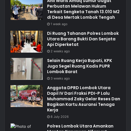
Ahli Waris Amaq Sumur Gugat
Perbuatan Melawan Hukum
Terkait Sengketa Tanah 13.010 M2
di Desa Mertak Lombok Tengah
1 week ago
Di Ruang Tahanan Polres Lombok
Utara Barang Bukti Dan Senjata
Api Diperketat
2 weeks ago
Selain Ruang Kerja Bupati, KPK
Juga Segel Ruang Kadis PUPR
Lombok Barat
3 weeks ago
Anggota DPRD Lombok Utara
Dapil IV Dari Fraksi PDI-P Lalu
Muhammad Zaky Gelar Reses Dan
Bagikan Kartu Asuransi Tenaga
Kerja
8 July 2026
Polres Lombok Utara Amankan