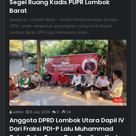
Segel Ruang Kadis PUPR Lombok
Barat
Sasaka.id, Lombok Barat – Komisi Pemberantasan Korupsi
(KPK) selain melakukan penyegelan ruang kerja Bupati
Lombok Barat, KPK juga memasang segel…
Sosial
admin
8 July 2026
0
34
Anggota DPRD Lombok Utara Dapil IV
Dari Fraksi PDI-P Lalu Muhammad