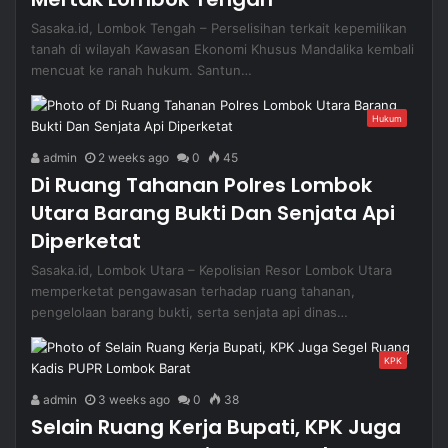
Sasaka.id, Lombok Tengah – Perselisihan terkait kepemilikan
tanah di wilayah Kawasan Ekonomi Khusus Mandalika kembali
mencuat ke ranah hukum. Santun…
Hukum
admin
2 weeks ago
0
45
Di Ruang Tahanan Polres Lombok
Utara Barang Bukti Dan Senjata Api
Diperketat
Sasaka.id, Lombok Utara – Kepolisian Resor Lombok Utara
memperketat pengawasan terhadap ruang tahanan,
pengelolaan barang bukti, serta senjata api dinas…
KPK
admin
3 weeks ago
0
38
Selain Ruang Kerja Bupati, KPK Juga