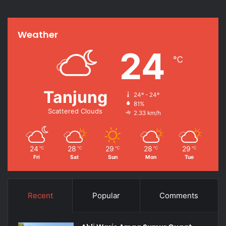
Weather
24
℃
Tanjung
24º - 24º
81%
Scattered Clouds
2.33 km/h
24
28
29
28
29
℃
℃
℃
℃
℃
Fri
Sat
Sun
Mon
Tue
Recent
Popular
Comments