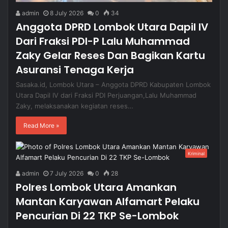
admin
8 July 2026
0
34
Anggota DPRD Lombok Utara Dapil IV
Dari Fraksi PDI-P Lalu Muhammad
Zaky Gelar Reses Dan Bagikan Kartu
Asuransi Tenaga Kerja
Sasaka.id, Lombok Utara – Anggota DPRD Kabupaten Lombok
Utara Dapil IV dari Fraksi PDI Perjuangan,Lalu Muhammad
Zaky, melaksanakan kegiatan reses…
Read More »
Kriminal
admin
7 July 2026
0
28
Polres Lombok Utara Amankan
Mantan Karyawan Alfamart Pelaku
Pencurian Di 22 TKP Se-Lombok