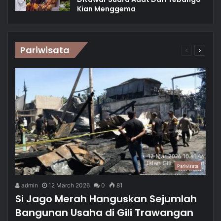
Kian Menggema
Pariwisata
Previous
Next
page
page
Pariwisata
admin
12 March 2026
0
81
Si Jago Merah Hanguskan Sejumlah
Bangunan Usaha di Gili Trawangan