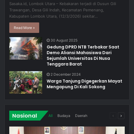
Sasaka.id, Lombok Utara – Kebakaran terjadi di Dusun Gili
Trawangan, Desa Gili Indah, Kecamatan Pemenang,
Kabupaten Lombok Utara, (12/3/2026) sekitar…
Read More »
30 August 2025
Gedung DPRD NTB Terbakar Saat
Demo Aliansi Mahasiswa Dari
Sejumlah Universitas Di Nusa
Tenggara Barat
2 December 2024
Warga Tanjung Digegerkan Mayat
Mengapung Di Kali Sokong
Nasional
All
Budaya
Daerah
Previous
Next
page
page
Nasional