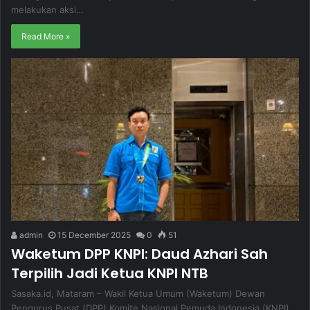
melakukan aksi…
Read More »
admin
15 December 2025
0
51
Waketum DPP KNPI: Daud Azhari Sah
Terpilih Jadi Ketua KNPI NTB
Sasaka.id, Mataram – Wakil Ketua Umum (Waketum) Dewan
Pengurus Pusat (DPP) Komite Nasional Pemuda Indonesia (KNPI)