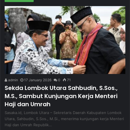
admin
17 January 2026
0
71
Sekda Lombok Utara Sahbudin, S.Sos.,
M.S., Sambut Kunjungan Kerja Menteri
Haji dan Umrah
Sasaka.id, Lombok Utara – Sekretaris Daerah Kabupaten Lombok
Utara, Sahbudin, S.Sos., M.Si., menerima kunjungan kerja Menteri
Haji dan Umrah Republik…