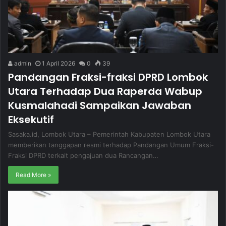
admin
1 April 2026
0
39
Pandangan Fraksi-fraksi DPRD Lombok
Utara Terhadap Dua Raperda Wabup
Kusmalahadi Sampaikan Jawaban
Eksekutif
Sasaka.id, Lombok Utara – Pemerintah Kabupaten Lombok Utara
memberikan tanggapan resmi terhadap Pandangan Umum Fraksi-
Fraksi DPRD terkait pengajuan dua Rancangan…
Read More »