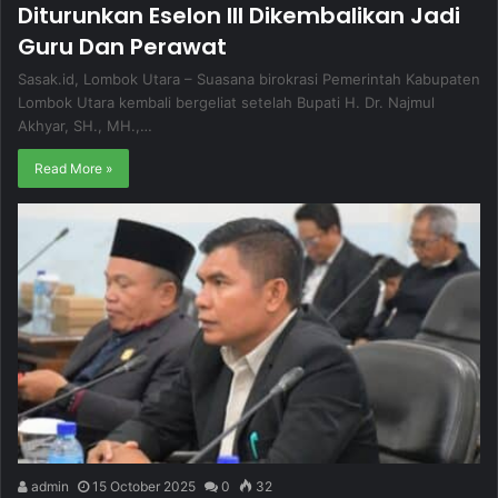
Diturunkan Eselon III Dikembalikan Jadi
Guru Dan Perawat
Sasak.id, Lombok Utara – Suasana birokrasi Pemerintah Kabupaten
Lombok Utara kembali bergeliat setelah Bupati H. Dr. Najmul
Akhyar, SH., MH.,…
Read More »
admin
15 October 2025
0
32