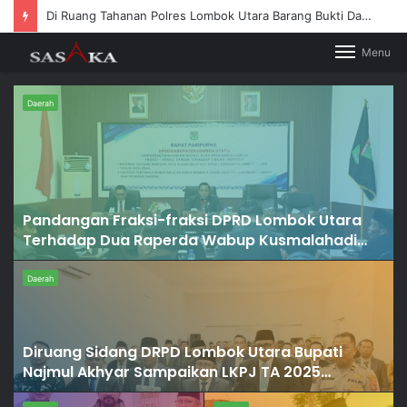
luckyget
pinup az
pinup
1win casino
1win casino
Di Ruang Tahanan Polres Lombok Utara Barang Bukti Dan Senjata Api Diperketat
Menu
Daerah
Pandangan Fraksi-fraksi DPRD Lombok Utara
Terhadap Dua Raperda Wabup Kusmalahadi
Sampaikan Jawaban Eksekutif
Daerah
u
Diruang Sidang DRPD Lombok Utara Bupati
Najmul Akhyar Sampaikan LKPJ TA 2025
Paparkan Capaian Pembangunan