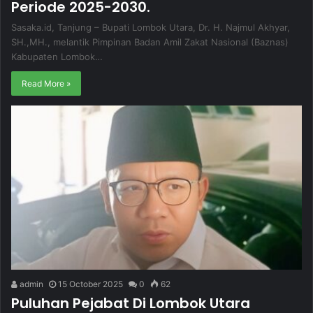
Periode 2025-2030.
Sasaka.id, Tanjung – Bupati Lombok Utara, Dr. H. Najmul Akhyar,
SH.,MH., melantik Pimpinan Badan Amil Zakat Nasional (Baznas)
Kabupaten Lombok…
Read More »
admin
15 October 2025
0
62
Puluhan Pejabat Di Lombok Utara