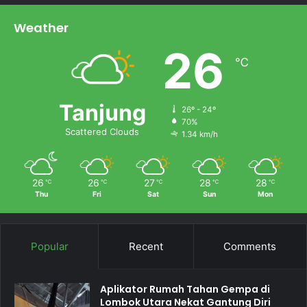
Weather
26
℃
Tanjung
26º - 24º
70%
Scattered Clouds
1.34 km/h
26
26
27
28
28
℃
℃
℃
℃
℃
Thu
Fri
Sat
Sun
Mon
Popular
Recent
Comments
Aplikator Rumah Tahan Gempa di
Lombok Utara Nekat Gantung Diri