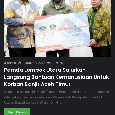
admin
21 January 2026
0
56
Pemda Lombok Utara Salurkan
Langsung Bantuan Kemanusiaan Untuk
Korban Banjir Aceh Timur
Assalamualaikum.id, Aceh Timur – Bentuk solidaritas antar-daerah
ditunjukkan secara nyata oleh Pemerintah Kabupaten Lombok
Utara. Bupati Lombok Utara, Dr. H.…
Read More »