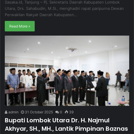
Sasaka.id, Tanjung – Pj. Sekretaris Daerah Kabupaten Lombok
Utara, Drs. Sahabudin, M.Si., menghadiri rapat paripurna Dewan
Perwakilan Rakyat Daerah Kabupaten…
Read More »
admin
31 October 2025
0
39
Bupati Lombok Utara Dr. H. Najmul
Akhyar, SH., MH., Lantik Pimpinan Baznas