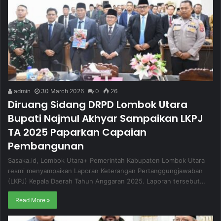
admin
30 March 2026
0
26
Diruang Sidang DRPD Lombok Utara
Bupati Najmul Akhyar Sampaikan LKPJ
TA 2025 Paparkan Capaian
Pembangunan
Sasaka.id, Lombok Utara+ Pemerintah Kabupaten Lombok Utara
resmi menyampaikan Laporan Keterangan Pertanggungjawaban
(LKPJ) Kepala Daerah Tahun Anggaran 2025. Laporan tersebut…
Read More »