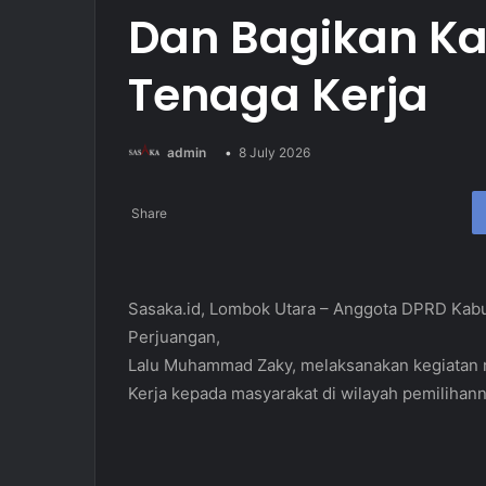
Dan Bagikan Ka
Tenaga Kerja
Send
admin
8 July 2026
an
email
Share
Sasaka.id, Lombok Utara – Anggota DPRD Kabup
Perjuangan,
Lalu Muhammad Zaky, melaksanakan kegiatan 
Kerja kepada masyarakat di wilayah pemilihann