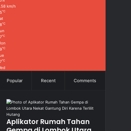
6%
.58 km/h
℃
5
at
℃
8
un
℃
7
Mon
℃
9
ue
℃
7
Wed
Popular
Recent
Comments
Aplikator Rumah Tahan
Gempa di Lombok Utara