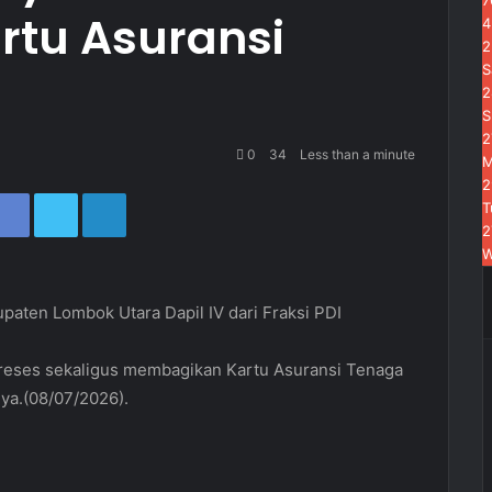
7
rtu Asuransi
4
2
S
2
S
2
0
34
Less than a minute
2
Facebook
Twitter
LinkedIn
T
2
aten Lombok Utara Dapil IV dari Fraksi PDI
reses sekaligus membagikan Kartu Asuransi Tenaga
ya.(08/07/2026).