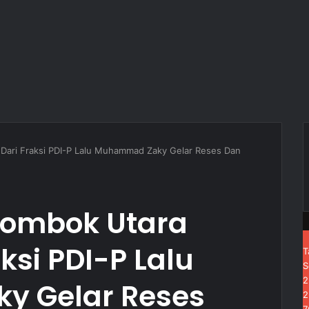
Dari Fraksi PDI-P Lalu Muhammad Zaky Gelar Reses Dan
Lombok Utara
aksi PDI-P Lalu
T
S
 Gelar Reses
2