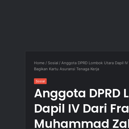
Home
/
Sosial
/
Anggota DPRD Lombok Utara Dapil IV 
Bagikan Kartu Asuransi Tenaga Kerja
Sosial
Anggota DPRD 
Dapil IV Dari Fr
Muhammad Zaky