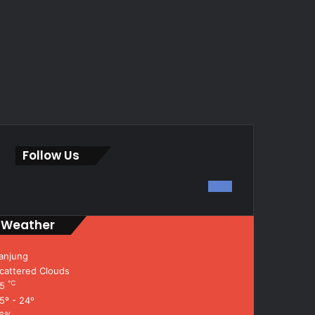
Follow Us
0
100
Weather
anjung
cattered Clouds
℃
25
5º - 24º