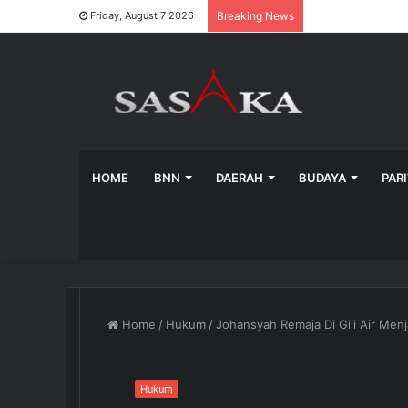
luckyget
pinup az
pinup
1win casino
1win casino
Friday, August 7 2026
Breaking News
HOME
BNN
DAERAH
BUDAYA
PAR
Home
/
Hukum
/
Johansyah Remaja Di Gili Air Men
Hukum