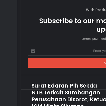
With Prod
Subscribe to our mai
up
Lorem ipsum dolo
Enter
your
Email
address
Surat Edaran Plh Sekda
NTB Terkait Sumbangan
Perusahaan Disorot, Ketu