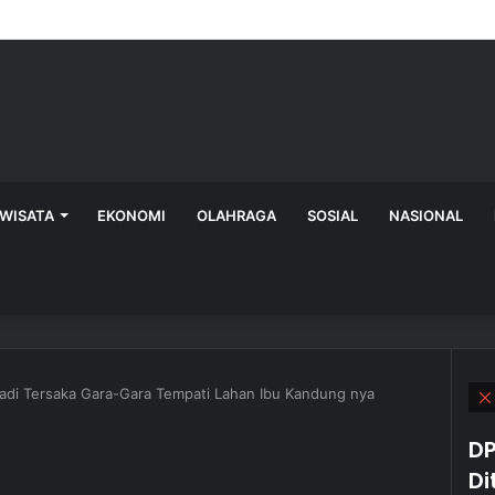
IWISATA
EKONOMI
OLAHRAGA
SOSIAL
NASIONAL
jadi Tersaka Gara-Gara Tempati Lahan Ibu Kandung nya
DP
Di