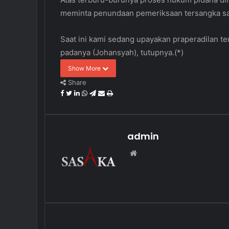
meminta penundaan pemeriksaan tersangka sa
Saat ini kami sedang upayakan praperadilan t
padanya (Johansyah), tutupnya.(*)
Show More
Share
Facebook
Twitter
LinkedIn
WhatsApp
Telegram
Share
Print
via
Email
admin
Website