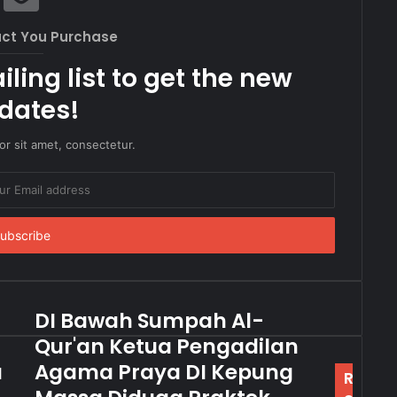
uct You Purchase
ling list to get the new
dates!
r sit amet, consectetur.
DI Bawah Sumpah Al-
Qur'an Ketua Pengadilan
a
Agama Praya DI Kepung
R