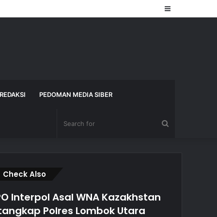
Sidebar
REDAKSI
PEDOMAN MEDIA SIBER
Search
for
Close
Check Also
O Interpol Asal WNA Kazakhstan
tangkap Polres Lombok Utara