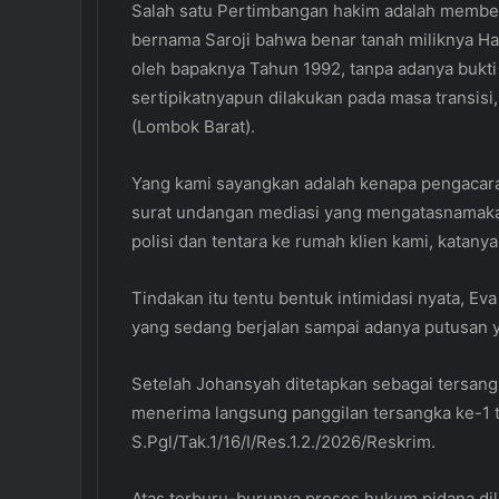
Salah satu Pertimbangan hakim adalah membe
bernama Saroji bahwa benar tanah miliknya Hap
oleh bapaknya Tahun 1992, tanpa adanya bukti
sertipikatnyapun dilakukan pada masa transis
(Lombok Barat).
Yang kami sayangkan adalah kenapa pengacara
surat undangan mediasi yang mengatasnamak
polisi dan tentara ke rumah klien kami, katanya
Tindakan itu tentu bentuk intimidasi nyata, E
yang sedang berjalan sampai adanya putusan 
Setelah Johansyah ditetapkan sebagai tersang
menerima langsung panggilan tersangka ke-1 
S.Pgl/Tak.1/16/I/Res.1.2./2026/Reskrim.
Atas terburu-burunya proses hukum pidana di