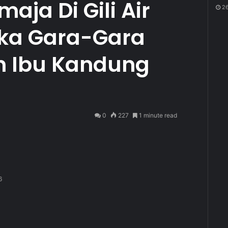
ja Di Gili Air
26
aka Gara-Gara
n Ibu Kandung
0
227
1 minute read
6