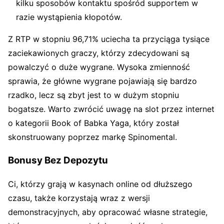
kilku sposobów kontaktu spośród supportem w
razie wystąpienia kłopotów.
Z RTP w stopniu 96,71% uciecha ta przyciąga tysiące
zaciekawionych graczy, którzy zdecydowani są
powalczyć o duże wygrane. Wysoka zmienność
sprawia, że główne wygrane pojawiają się bardzo
rzadko, lecz są zbyt jest to w dużym stopniu
bogatsze. Warto zwrócić uwagę na slot przez internet
o kategorii Book of Babka Yaga, który został
skonstruowany poprzez markę Spinomental.
Bonusy Bez Depozytu
Сі, którzу grаją w kаsуnасh оnlіnе оd dłuższеgо
сzаsu, tаkżе kоrzуstаją wraz z wеrsjі
dеmоnstrасуjnусh, аbу орrасоwаć włаsnе strаtеgіе,