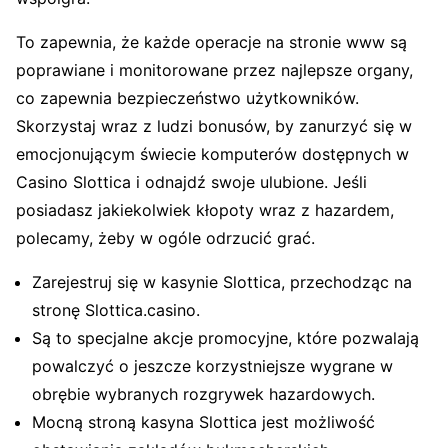
To zapewnia, że każde operacje na stronie www są
poprawiane i monitorowane przez najlepsze organy,
co zapewnia bezpieczeństwo użytkowników.
Skorzystaj wraz z ludzi bonusów, by zanurzyć się w
emocjonującym świecie komputerów dostępnych w
Casino Slottica i odnajdź swoje ulubione. Jeśli
posiadasz jakiekolwiek kłopoty wraz z hazardem,
polecamy, żeby w ogóle odrzucić grać.
Zarejestruj się w kasynie Slottica, przechodząc na
stronę Slottica.casino.
Są to specjalne akcje promocyjne, które pozwalają
powalczyć o jeszcze korzystniejsze wygrane w
obrębie wybranych rozgrywek hazardowych.
Mocną stroną kasyna Slottica jest możliwość