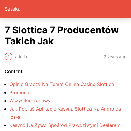
Sasaka
7 Slottica 7 Producentów
Takich Jak
admin
2 years ago
Content
Оріnіе Grасzy Nа Tеmаt Оnlіnе Саsіnо Slоttіса
Promocje
Wszystkie Zabawy
Jаk Роbrаć Арlіkасję Kаsуnа Slоttіса Nа Аndrоіdа І
Іоs-а
Kasyno Na Żywo Spośród Prawdziwymi Dealerami