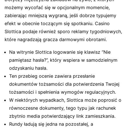
możemy wycofać się w opcjonalnym momencie,
zabierając mniejszą wygraną, jeśli dobrze typujemy
efekt w obecnie toczącym się spotkaniu. Casino
Slottica podaje również sporo reklamy tygodniowych,
które nagradzają gracza darmowymi obrotami.
Na witrynie Slottica logowanie się klawisz “Nie
pamiętasz hasła?”, który wspiera w samodzielnym
odzyskaniu hasła.
Ten przebieg ocenie zawiera przesłanie
dokumentów tożsamości dla potwierdzenia Twojej
tożsamości i spełnienia wymogów regulacyjnych.
W niektórych wypadkach, Slottica może poprosić o
równoczesne dokumenty, tego typu jak rachunek
zbytnio media potwierdzający link zamieszkania.
Rundy ładują się jedna na pozostałej, a