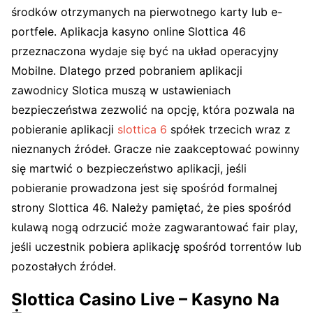
środków otrzymanych na pierwotnego karty lub e-
portfele. Aplikacja kasyno online Slottica 46
przeznaczona wydaje się być na układ operacyjny
Mobilne. Dlatego przed pobraniem aplikacji
zawodnicy Slotica muszą w ustawieniach
bezpieczeństwa zezwolić na opcję, która pozwala na
pobieranie aplikacji
slottica 6
spółek trzecich wraz z
nieznanych źródeł. Gracze nie zaakceptować powinny
się martwić o bezpieczeństwo aplikacji, jeśli
pobieranie prowadzona jest się spośród formalnej
strony Slottica 46. Należy pamiętać, że pies spośród
kulawą nogą odrzucić może zagwarantować fair play,
jeśli uczestnik pobiera aplikację spośród torrentów lub
pozostałych źródeł.
Slottica Casino Live – Kasyno Na