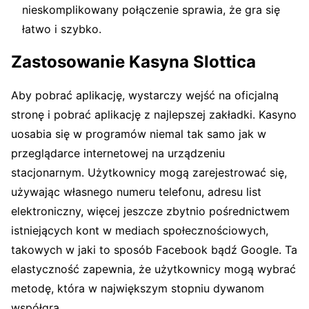
nieskomplikowany połączenie sprawia, że gra się
łatwo i szybko.
Zastosowanie Kasyna Slottica
Aby pobrać aplikację, wystarczy wejść na oficjalną
stronę i pobrać aplikację z najlepszej zakładki. Kasyno
uosabia się w programów niemal tak samo jak w
przeglądarce internetowej na urządzeniu
stacjonarnym. Użytkownicy mogą zarejestrować się,
używając własnego numeru telefonu, adresu list
elektroniczny, więcej jeszcze zbytnio pośrednictwem
istniejących kont w mediach społecznościowych,
takowych w jaki to sposób Facebook bądź Google. Ta
elastyczność zapewnia, że użytkownicy mogą wybrać
metodę, która w największym stopniu dywanom
współgra.