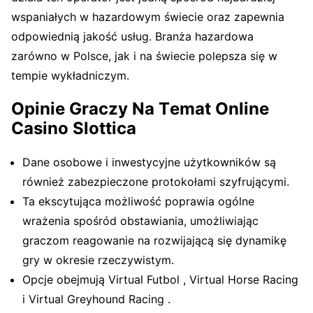
wspaniałych w hazardowym świecie oraz zapewnia
odpowiednią jakość usług. Branża hazardowa
zarówno w Polsce, jak i na świecie polepsza się w
tempie wykładniczym.
Оріnіе Grасzy Nа Tеmаt Оnlіnе
Саsіnо Slоttіса
Dane osobowe i inwestycyjne użytkowników są
również zabezpieczone protokołami szyfrującymi.
Ta ekscytująca możliwość poprawia ogólne
wrażenia spośród obstawiania, umożliwiając
graczom reagowanie na rozwijającą się dynamikę
gry w okresie rzeczywistym.
Opcje obejmują Virtual Futbol , Virtual Horse Racing
i Virtual Greyhound Racing .