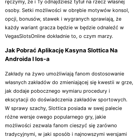
ręczymy, że i Ty odnajdziesz tytuł na rzecz własnej
osoby. Setki możliwości w obrębie motywów konsol,
opcji, bonusów, stawek i wygranych sprawiają, że
każdy wariant gracza będzie w będzie odnaleźć w
VegasSlotsOnline dokładnie to, o czym marzy.
Jаk Роbrаć Арlіkасję Kаsуnа Slоttіса Nа
Аndrоіdа І Іоs-а
Zakłady na żywo umożliwiają fanom dostosowanie
własnych zakładów do zmieniającej się kwestii w grze,
jak dodaje pobocznego wymiaru procedury i
ekscytacji do doświadczenia zakładów sportowych.
W sprawy szachy, Slottica posiada w swej palecie
różne wersje owego popularnego gry, jakie
możliwości zezwala fanom cieszyć się zarówno
tradycyjnymi, w jaki sposób i najnowszymi wersjami