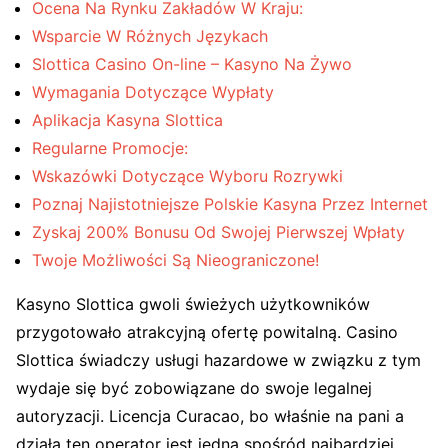
Ocena Na Rynku Zakładów W Kraju:
Wsparcie W Różnych Językach
Slottica Casino On-line – Kasyno Na Żywo
Wymagania Dotyczące Wypłaty
Aplikacja Kasyna Slottica
Regularne Promocje:
Wskazówki Dotyczące Wyboru Rozrywki
Poznaj Najistotniejsze Polskie Kasyna Przez Internet
Zyskaj 200% Bonusu Od Swojej Pierwszej Wpłaty
Twoje Możliwości Są Nieograniczone!
Kasyno Slottica gwoli świeżych użytkowników
przygotowało atrakcyjną ofertę powitalną. Casino
Slottica świadczy usługi hazardowe w związku z tym
wydaje się być zobowiązane do swoje legalnej
autoryzacji. Licencja Curacao, bo właśnie na pani a
działa ten operator jest jedną spośród najbardziej