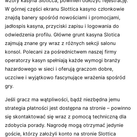
wzory kasyna Sloticca, powinien odłożyć rejestrację.
W górnej części ekranu Slottica kasyno członkowie
znajdą banery spośród nowościami i promocjami,
jadłospis kasyna, przyciski zapisu i logowania do
odwiedzenia profilu. Główne grunt kasyna Slotica
zajmują znane gry wraz z różnych sekcji salonu
konsol. Polecani za pośrednictwem naszej firmy
operatorzy kasyn spełniają każde wymogi branży
hazardowego w sieci i oferują graczom dobre,
uczciwe i wyjątkowo fascynujące wrażenia spośród
gry.
Jeśli gracz ma wątpliwości, bądź niezbędna jemu
strategia płatności jest dostępna na stronie – powinno
się skontaktować się wraz z pomocą techniczną dla
zdobycia porady. Nagrodę mogą otrzymać jedynie
goście, którzy założyli konto na stronie Slottica