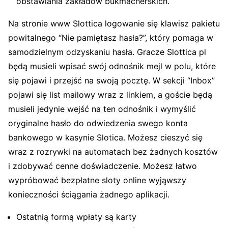
obstawiania zakładów bukmacherskich.
Na stronie www Slottica logowanie się klawisz pakietu
powitalnego “Nie pamiętasz hasła?”, który pomaga w
samodzielnym odzyskaniu hasła. Gracze Slottica pl
będą musieli wpisać swój odnośnik mejl w polu, które
się pojawi i przejść na swoją pocztę. W sekcji “Inbox”
pojawi się list mailowy wraz z linkiem, a goście będą
musieli jedynie wejść na ten odnośnik i wymyślić
oryginalne hasło do odwiedzenia swego konta
bankowego w kasynie Slotica. Możesz cieszyć się
wraz z rozrywki na automatach bez żadnych kosztów
i zdobywać cenne doświadczenie. Możesz łatwo
wypróbować bezpłatne sloty online wyjąwszy
konieczności ściągania żadnego aplikacji.
Ostatnią formą wpłaty są karty