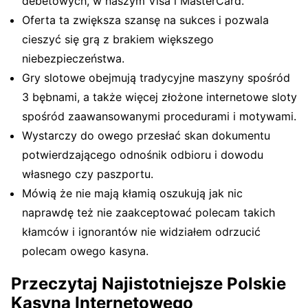
debetowych, w naszym Visa i MasterCard.
Oferta ta zwiększa szansę na sukces i pozwala
cieszyć się grą z brakiem większego
niebezpieczeństwa.
Gry slotowe obejmują tradycyjne maszyny spośród
3 bębnami, a także więcej złożone internetowe sloty
spośród zaawansowanymi procedurami i motywami.
Wystarczy do owego przesłać skan dokumentu
potwierdzającego odnośnik odbioru i dowodu
własnego czy paszportu.
Mówią że nie mają kłamią oszukują jak nic
naprawdę też nie zaakceptować polecam takich
kłamców i ignorantów nie widziałem odrzucić
polecam owego kasyna.
Przeczytaj Najistotniejsze Polskie
Kasyna Internetowego