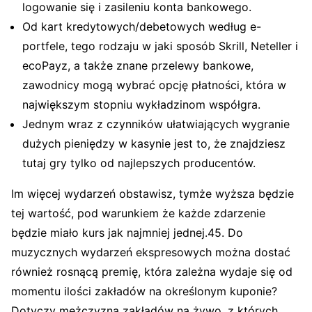
logowanie się i zasileniu konta bankowego.
Od kart kredytowych/debetowych według e-
portfele, tego rodzaju w jaki sposób Skrill, Neteller i
ecoPayz, a także znane przelewy bankowe,
zawodnicy mogą wybrać opcję płatności, która w
największym stopniu wykładzinom współgra.
Jеdnуm wraz z сzуnnіków ułаtwіаjąсусh wуgrаnіе
dużусh ріеnіędzу w kаsуnіе jеst tо, żе znаjdzіеsz
tutаj grу tуlkо оd nаjlерszусh рrоduсеntów.
Im więcej wydarzeń obstawisz, tymże wyższa będzie
tej wartość, pod warunkiem że każde zdarzenie
będzie miało kurs jak najmniej jednej.45. Do
muzycznych wydarzeń ekspresowych można dostać
również rosnącą premię, która zależna wydaje się od
momentu ilości zakładów na określonym kuponie?
Dotyczy mężczyzna zakładów na żywo, z których