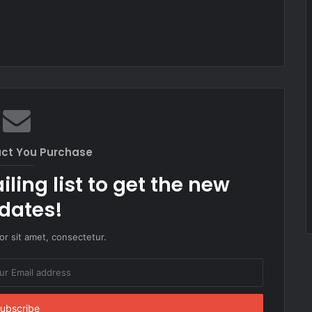
uct You Purchase
ling list to get the new
dates!
r sit amet, consectetur.