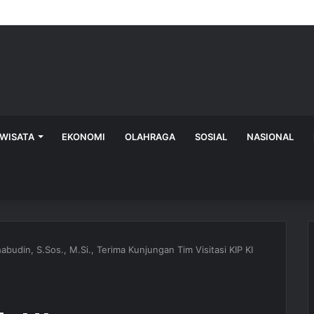
IWISATA
EKONOMI
OLAHRAGA
SOSIAL
NASIONAL
budin, S.Sos., M.Si., Terima Kunjungan Tim Visitasi KIP KI