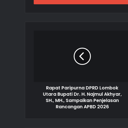
r
y
o
u
r
E
m
a
i
l
a
d
d
r
Rapat Paripurna DPRD Lombok
e
Utara Bupati Dr. H. Najmul Akhyar,
s
SH., MH., Sampaikan Penjelasan
s
Rancangan APBD 2026