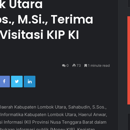
k Utara
., M.Si., Terima
isitasi KIP KI
0
73
1 minute read
Facebook
Twitter
LinkedIn
 Daerah Kabupaten Lombok Utara, Sahabudin, S.Sos.,
 Informatika Kabupaten Lombok Utara, Haerul Anwar,
i Informasi (KI) Provinsi Nusa Tenggara Barat dalam
rbukaan informasi publik (Monev KIP). Kegiatan