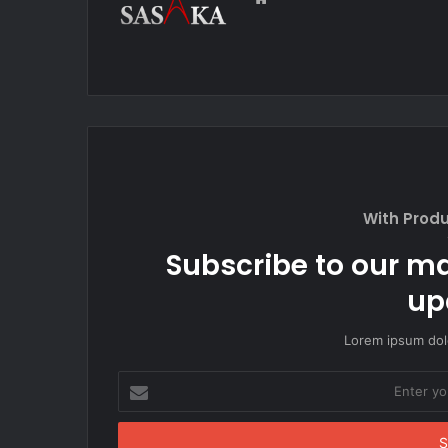
e
b
s
i
t
e
With Prod
Subscribe to our mai
up
Lorem ipsum dolo
E
n
t
e