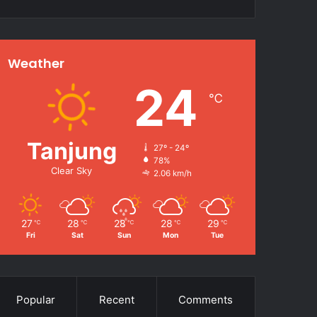
Weather
24
℃
Tanjung
27º - 24º
78%
Clear Sky
2.06 km/h
27
28
28
28
29
℃
℃
℃
℃
℃
Fri
Sat
Sun
Mon
Tue
Popular
Recent
Comments